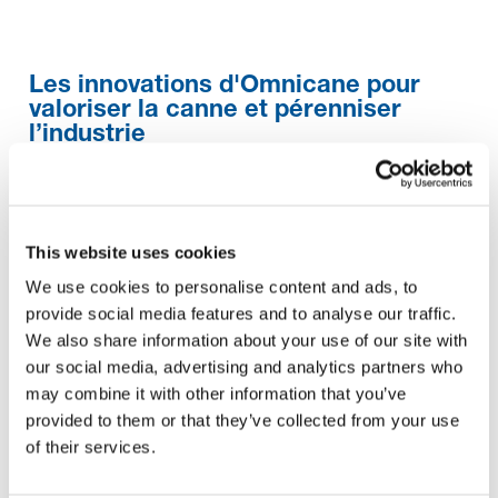
Les innovations d'Omnicane pour
valoriser la canne et pérenniser
l’industrie
13 Jun 2016
Les équipes du complexe cannier éco-industriel Omnicanede la
This website uses cookies
Baraques’emploient à ajouter toujours plus de valeur à la canne
We use cookies to personalise content and ads, to
à sucre cultivée dans le sud de l’île Maurice.Dans le cadre d’une
provide social media features and to analyse our traffic.
stratégie de développement durable et inclusif, le cluster
We also share information about your use of our site with
accueille une nouvelle unité, unique en son genre, pour
our social media, advertising and analytics partners who
valoriser les résidus de combustion des centrales de production
may combine it with other information that you’ve
provided to them or that they’ve collected from your use
d’énergie électrique et de vapeur.
of their services.