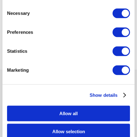
Next 100%
Consent
Challenge
Necessary
Selection
Previous 100%
Preferences
Challenge
Statistics
VIEW ALL 100% CHALLENGE
Marketing
MCCI
The Mauritius Chamber of Commerce and Industry
Show details
2nd Floor, Anglo-Mauritius House, 6, Adolphe de Plevitz
Street, Port Louis
Allow all
(230) 203 48 30
Allow selection